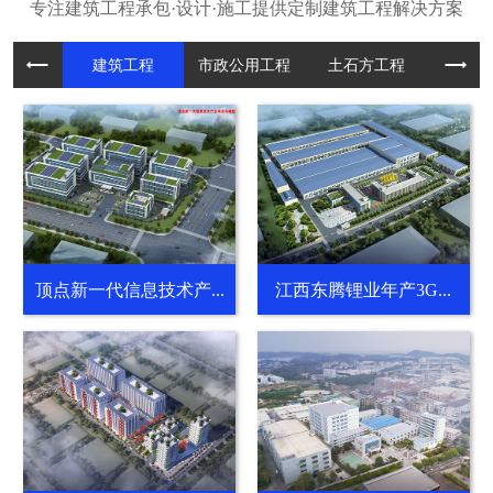
建筑工程
市政公用
土石方工
装饰装
顶点新一代信息技术产...
江西东腾锂业年产3G...