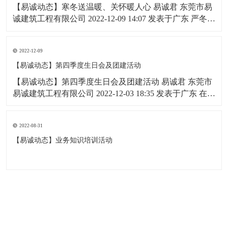
【易诚动态】寒冬送温暖、关怀暖人心 易诚君 东莞市易
诚建筑工程有限公司 2022-12-09 14:07 发表于广东 严冬来
临，寒意渐浓为了让困难群众感受到冬天的温暖，东莞
市易诚建筑工程有限公司董事长黄淦尧先生跟随扶贫小
2022-12-09
组来到贵州省铜仁市龙门坳村，开展以“寒冬送温暖，关
怀暖人心”为主题的
【易诚动态】第四季度生日会及团建活动
【易诚动态】第四季度生日会及团建活动 易诚君 东莞市
易诚建筑工程有限公司 2022-12-03 18:35 发表于广东 在这
个充满活力的午后,在这个欢聚的时刻,迎来了我们易诚建
筑四季度员工生日会,很高兴将与易诚伙伴们一起度过一
2022-08-31
个愉快的周六，同时感谢公司对我们本次活动的大力的
支持。
【易诚动态】业务知识培训活动
东莞市易诚建筑工程有限公司 版权所有
技术支持：
东莞网站建设