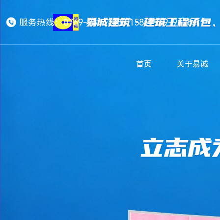
易诚建筑·建筑工程承包

服务热线：0769-23161088/158-9969-9628
首页
关于易诚
立志成