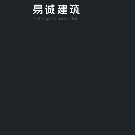
易诚建筑
Yicheng Construction