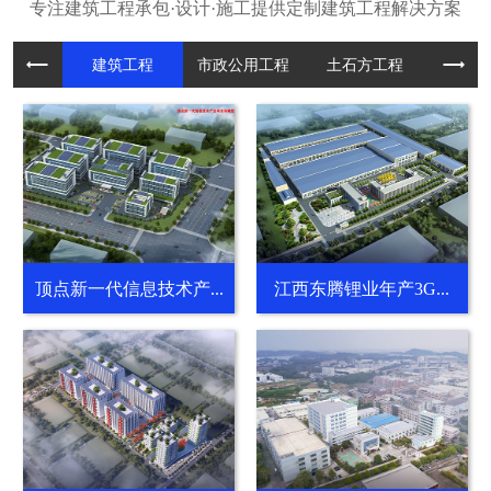
建筑工程
市政公用
土石方工
装饰装
顶点新一代信息技术产...
江西东腾锂业年产3G...