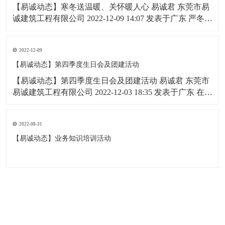
【易诚动态】寒冬送温暖、关怀暖人心 易诚君 东莞市易
诚建筑工程有限公司 2022-12-09 14:07 发表于广东 严冬来
临，寒意渐浓为了让困难群众感受到冬天的温暖，东莞
市易诚建筑工程有限公司董事长黄淦尧先生跟随扶贫小
2022-12-09
组来到贵州省铜仁市龙门坳村，开展以“寒冬送温暖，关
怀暖人心”为主题的
【易诚动态】第四季度生日会及团建活动
【易诚动态】第四季度生日会及团建活动 易诚君 东莞市
易诚建筑工程有限公司 2022-12-03 18:35 发表于广东 在这
个充满活力的午后,在这个欢聚的时刻,迎来了我们易诚建
筑四季度员工生日会,很高兴将与易诚伙伴们一起度过一
2022-08-31
个愉快的周六，同时感谢公司对我们本次活动的大力的
支持。
【易诚动态】业务知识培训活动
东莞市易诚建筑工程有限公司 版权所有
技术支持：
东莞网站建设